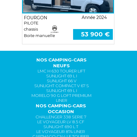
Année 2024
FOURGON
PILOTE
chassis
53 900 €
Boite manuelle
NOS CAMPING-CARS
NEUFS
LMC H 630 TOURER LIFT
SUNLIGHT 69 L I
SUNLIGHT 66 V
SUNLIGHT COMPACT V 67 S
SUNLIGHT 69 L I
MORELO 90 G LOFT PREMIUM
LINER
NOS CAMPING-CARS
OCCASION
CHALLENGER 338 SERIE 7
LE VOYAGEUR LV 8.5 CF
SUNLIGHT 690 L T
LE VOYAGEUR 874 LINER
CARTHAGO C144 LE TOURER