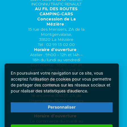
INCONNU TRAFIC RENAULT
AU FIL DES ROUTES
CAMPING-CARS
Concession de La
Mézière
:
15 rue des Merisiers, ZA de la
Montgervalaise,
35520 La Mézière
Tél : 02 99 13 02 00
Horaire d’ouverture
:
Atelier : 9h00 – 12h et 14h –
18h du lundi au vendredi
Commerce : 9h30 – 12h et
14h00 – 18h30 du lundi au
En poursuivant votre navigation sur ce site, vous
samedi
acceptez l’utilisation de cookies pour vous permettre
AU FIL DES ROUTES
de partager des contenus sur les réseaux sociaux et
CAMPING-CARS
Concession d’Orgères
:
pour réaliser des statistiques d’audience.
16 ancienne RN137, ZA de
l’Hermitière, 35230 Orgères
Tél : 09 78 81 22 61
Personnaliser
Horaire d’ouverture
:
Le commerce du mardi au
samedi : 9h30 – 12h et 14h00