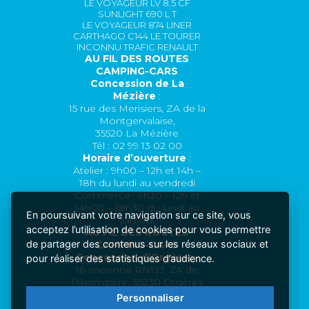
LE VOYAGEUR LV 8.5 CF
SUNLIGHT 690 L T
LE VOYAGEUR 874 LINER
CARTHAGO C144 LE TOURER
INCONNU TRAFIC RENAULT
AU FIL DES ROUTES
CAMPING-CARS
Concession de La
Mézière
:
15 rue des Merisiers, ZA de la
Montgervalaise,
35520 La Mézière
Tél : 02 99 13 02 00
Horaire d’ouverture
:
Atelier : 9h00 – 12h et 14h –
18h du lundi au vendredi
Commerce : 9h30 – 12h et
14h00 – 18h30 du lundi au
En poursuivant votre navigation sur ce site, vous
samedi
acceptez l’utilisation de cookies pour vous permettre
AU FIL DES ROUTES
de partager des contenus sur les réseaux sociaux et
CAMPING-CARS
Concession d’Orgères
:
pour réaliser des statistiques d’audience.
16 ancienne RN137, ZA de
l’Hermitière, 35230 Orgères
Tél : 09 78 81 22 61
Personnaliser