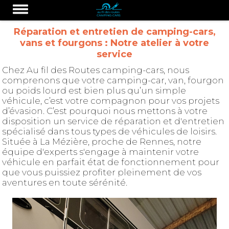
Réparation et entretien de camping-cars,
vans et fourgons : Notre atelier à votre
service
Chez Au fil des Routes camping-cars, nous
comprenons que votre camping-car, van, fourgon
ou poids lourd est bien plus qu’un simple
véhicule, c’est votre compagnon pour vos projets
d’évasion. C’est pourquoi nous mettons à votre
disposition un service de réparation et d'entretien
spécialisé dans tous types de véhicules de loisirs.
Située à La Mézière, proche de Rennes, notre
équipe d'experts s'engage à maintenir votre
véhicule en parfait état de fonctionnement pour
que vous puissiez profiter pleinement de vos
aventures en toute sérénité.